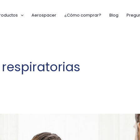
roductos
Aerospacer
¿Cómo comprar?
Blog
Pregun
respiratorias