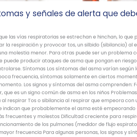
tomas y señales de alerta que de
que las vías respiratorias se estrechan e hinchan, lo qu
 la respiración y provocar tos, un silbido (sibilancia) al e
una molestia menor. Para otras puede ser un problema co
ue puede producir ataques de asma que pongan en riesgo l
rolarse. Síntomas Los síntomas del asma varían según la
poca frecuencia, síntomas solamente en ciertos momen
 momento. Los signos y síntomas del asma comprenden: Fa
lar, que es un signo común de asma en los niños Problema
cia al respirar Tos o sibilancia al respirar que empeora con
 que indican que probablemente el asma esté empeorando
 frecuentes y molestos Dificultad creciente para respira
uncionamiento de los pulmones (medidor de flujo espirato
n mayor frecuencia Para algunas personas, los signos y s