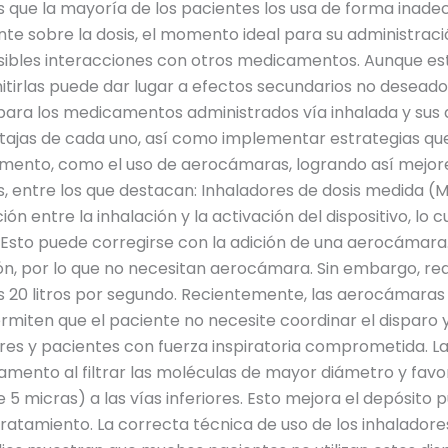
 que la mayoría de los pacientes los usa de forma inade
te sobre la dosis, el momento ideal para su administraci
osibles interacciones con otros medicamentos. Aunque e
tirlas puede dar lugar a efectos secundarios no deseados 
para los medicamentos administrados vía inhalada y sus d
ntajas de cada uno, así como implementar estrategias q
mento, como el uso de aerocámaras, logrando así mejores
es, entre los que destacan: Inhaladores de dosis medida (
ón entre la inhalación y la activación del dispositivo, lo 
 Esto puede corregirse con la adición de una aerocámara
ón, por lo que no necesitan aerocámara. Sin embargo, re
 20 litros por segundo. Recientemente, las aerocámaras 
ermiten que el paciente no necesite coordinar el disparo y 
res y pacientes con fuerza inspiratoria comprometida. La
mento al filtrar las moléculas de mayor diámetro y favor
 micras) a las vías inferiores. Esto mejora el depósito pu
 tratamiento. La correcta técnica de uso de los inhaladore