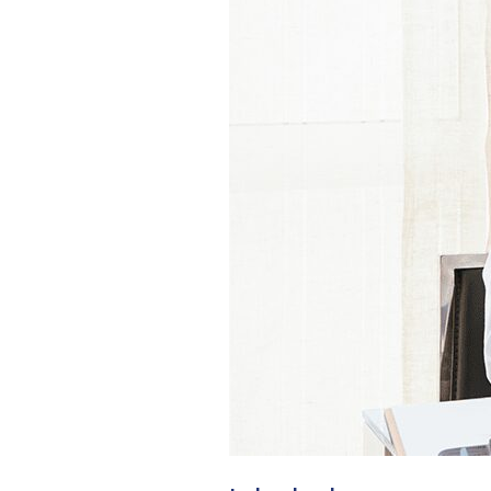
respiratorias:
cómo
elegir
el
adecuado