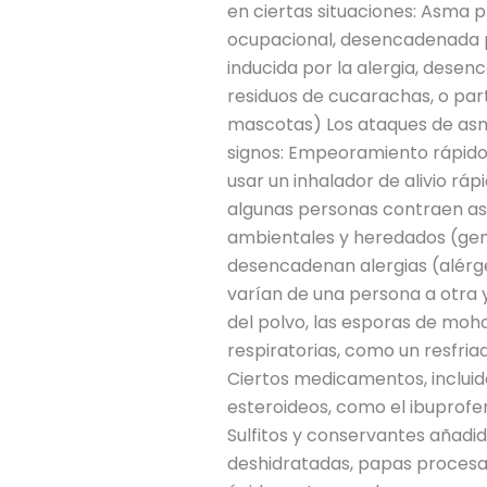
en ciertas situaciones: Asma 
ocupacional, desencadenada po
inducida por la alergia, dese
residuos de cucarachas, o par
mascotas) Los ataques de asma
signos: Empeoramiento rápido d
usar un inhalador de alivio rá
algunas personas contraen as
ambientales y heredados (gené
desencadenan alergias (alérg
varían de una persona a otra y
del polvo, las esporas de moho
respiratorias, como un resfria
Ciertos medicamentos, incluid
esteroideos, como el ibuprofen
Sulfitos y conservantes añadid
deshidratadas, papas procesad