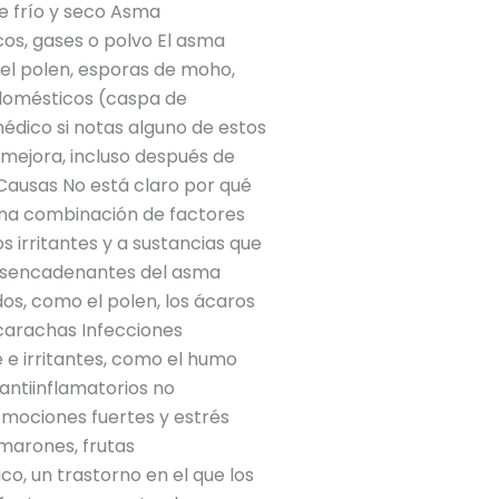
e frío y seco Asma
os, gases o polvo El asma
 el polen, esporas de moho,
 domésticos (caspa de
édico si notas alguno de estos
e mejora, incluso después de
 Causas No está claro por qué
una combinación de factores
 irritantes y a sustancias que
desencadenantes del asma
os, como el polen, los ácaros
ucarachas Infecciones
e e irritantes, como el humo
antiinflamatorios no
 Emociones fuertes y estrés
amarones, frutas
o, un trastorno en el que los