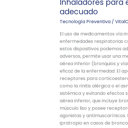
Inhaladores para 
adecuado
Tecnología Preventiva
/
Vital
El uso de medicamentos vía inh
enfermedades respiratorias cr
estos dispositivos podemos ad
adversos, permite usar una men
aérea inferior (bronquios y ví
eficaz de la enfermedad. El apa
receptores para corticoesteroi
como la rinitis alérgica o el a
sistémica y evitando efectos s
aérea inferior, que incluye b
músculo liso y posee receptor
agonistas y antimuscarínicos.
ipratropio en casos de bronco