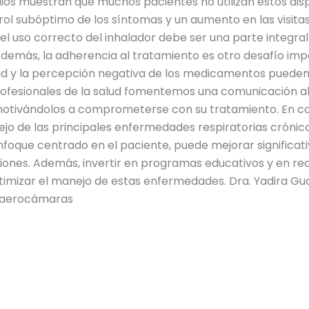
udios muestran que muchos pacientes no utilizan estos di
ol subóptimo de los síntomas y un aumento en las visitas a
l uso correcto del inhalador debe ser una parte integral
demás, la adherencia al tratamiento es otro desafío impo
y la percepción negativa de los medicamentos pueden ll
 profesionales de la salud fomentemos una comunicación ab
otivándolos a comprometerse con su tratamiento. En con
jo de las principales enfermedades respiratorias crónica
nfoque centrado en el paciente, puede mejorar significat
ones. Además, invertir en programas educativos y en rec
timizar el manejo de estas enfermedades. Dra. Yadira G
 aerocámaras