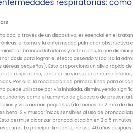
enfermedades respiratorias: cómo e
Care
alada, a través de un dispositivo, es esencial en el trata
ónicas: el asma y la enfermedad pulmonar obstructiva c
ministrar broncodilatadores y esteroides, lo que disminu
or dosis para lograr el efecto deseado y facilita la admin
as aéreas pequeñas). Esto proporciona un alivio rápido de
rato respiratorio, tanto en su vía superior como inferior,
des. Por ello, la medicación de primera línea para el co
sma puede utilizarse por vía inhalada, disminuyendo signif
ecundarios como el aumento de glucosa o de presión arteri
ronquios y vías aéreas pequeñas (de menos de 2 mm de d
es beta-2 y muscarínicos sensibles al uso de broncodil
 Esto permite alcanzar broncodilatación en 2 a 5 minutos
espasmo. La principal limitante, incluso 40 años después