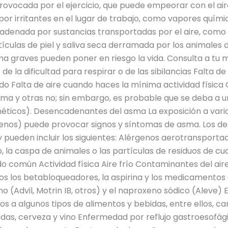
provocada por el ejercicio, que puede empeorar con el air
r irritantes en el lugar de trabajo, como vapores químic
ncadenada por sustancias transportadas por el aire, como
tículas de piel y saliva seca derramada por los animales
 graves pueden poner en riesgo la vida. Consulta a tu m
e la dificultad para respirar o de las sibilancias Falta d
pido Falta de aire cuando haces la mínima actividad física
ma y otras no; sin embargo, es probable que se deba a 
ticos). Desencadenantes del asma La exposición a varios
enos) puede provocar signos y síntomas de asma. Los 
 pueden incluir los siguientes: Alérgenos aerotransportad
, la caspa de animales o las partículas de residuos de c
do común Actividad física Aire frío Contaminantes del air
os los betabloqueadores, la aspirina y los medicamentos 
o (Advil, Motrin IB, otros) y el naproxeno sódico (Aleve)
os a algunos tipos de alimentos y bebidas, entre ellos, c
as, cerveza y vino Enfermedad por reflujo gastroesofágic