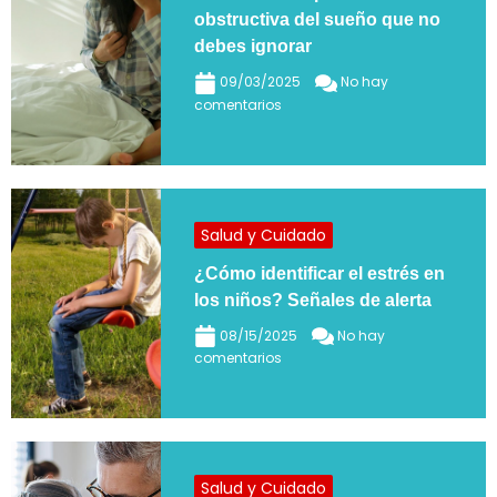
obstructiva del sueño que no
debes ignorar
09/03/2025
No hay
comentarios
Salud y Cuidado
¿Cómo identificar el estrés en
los niños? Señales de alerta
08/15/2025
No hay
comentarios
Salud y Cuidado