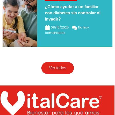
¿Cómo ayudar a un familiar
con diabetes sin controlar ni
invadir?
08/15/2025
No hay
comentarios
Ver todos