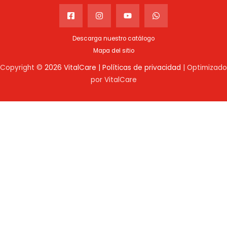
Descarga nuestro catálogo
Mapa del sitio
Copyright ©
2026 VitalCare |
Políticas de privacidad
| Optimizado
por VitalCare