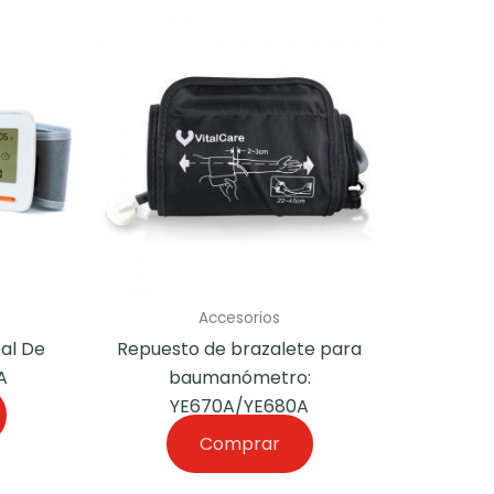
Accesorios
al De
Repuesto de brazalete para
A
baumanómetro:
YE670A/YE680A
Comprar