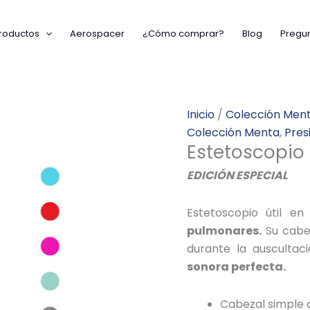
roductos
Aerospacer
¿Cómo comprar?
Blog
Pregun
Inicio
/
Colección Men
Colección Menta
,
Pres
Estetoscopio
EDICIÓN ESPECIAL
Estetoscopio útil en 
pulmonares.
Su cabe
durante la auscultac
sonora perfecta.
Cabezal simple 