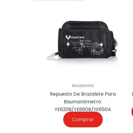
Accesorios
Repuesto De Brazalete Para
Baumanómetro:
YE620B/YE660B/YE650A
Comprar