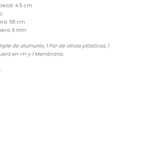
bezal: 4.5 cm
o
era: 58 cm
era: 9 mm
le de alumunio, 1 Par de olivas plásticas, 1
uera en «Y» y 1 Membrana.
o