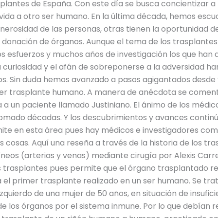
plantes de España. Con este día se busca concientizar a 
vida a otro ser humano. En la última década, hemos escu
generosidad de las personas, otras tienen la oportunidad d
a la donación de órganos. Aunque el tema de los trasplan
 esfuerzos y muchos años de investigación los que han d
a curiosidad y el afán de sobreponerse a la adversidad h
cios. Sin duda hemos avanzado a pasos agigantados desd
imer trasplante humano. A manera de anécdota se comenta q
a a un paciente llamado Justiniano. El ánimo de los médic
omado décadas. Y los descubrimientos y avances continú
mite en esta área pues hay médicos e investigadores co
osas. Aquí una reseña a través de la historia de los trasp
neos (arterias y venas) mediante cirugía por Alexis Carre
os trasplantes pues permite que el órgano trasplantado rec
 el primer trasplante realizado en un ser humano. Se trat
zquierdo de una mujer de 50 años, en situación de insufici
e los órganos por el sistema inmune. Por lo que debían re