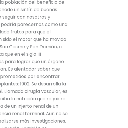
la población del beneficio de
chado un sinfín de buenas
e seguir con nosotros y
tes podría parecernos como una
ado frutos para que el
an sido el motor que ha movido
e San Cosme y San Damián, a
ue en el siglo III
os para lograr que un órgano
an. Es alentador saber que
mprometidos por encontrar
lantes: 1902: Se desarrolla la
l. Llamada cirugía vascular, es
iba la nutrición que requiere.
a de un injerto renal de un
encia renal terminal. Aun no se
alizarse más investigaciones.