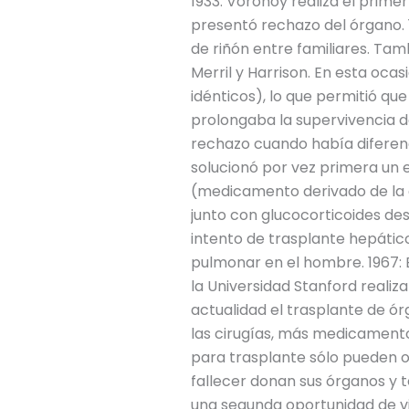
1933: Voronoy realiza el prim
presentó rechazo del órgano. 1
de riñón entre familiares. Tam
Merril y Harrison. En esta oca
idénticos), lo que permitió q
prolongaba la supervivencia de
rechazo cuando había diferenc
solucionó por vez primera un e
(medicamento derivado de la 
junto con glucocorticoides de
intento de trasplante hepático
pulmonar en el hombre. 1967: B
la Universidad Stanford reali
actualidad el trasplante de ór
las cirugías, más medicamentos
para trasplante sólo pueden o
fallecer donan sus órganos y 
una segunda oportunidad de v