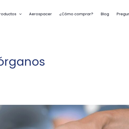
roductos
Aerospacer
¿Cómo comprar?
Blog
Pregun
 órganos