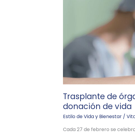
y
tejidos:
todo
lo
que
debes
saber
sobre
la
donación
de
vida
Trasplante de órga
donación de vida
Estilo de Vida y Bienestar
/
Vit
Cada 27 de febrero se celebra