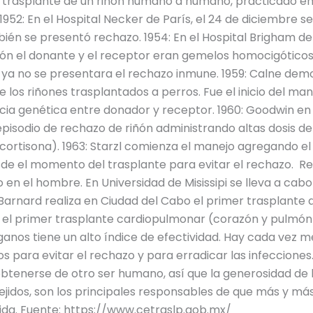
er trasplante de un riñón humano a humano, practicado e
952: En el Hospital Necker de París, el 24 de diciembre se
bién se presentó rechazo. 1954: En el Hospital Brigham d
sión el donante y el receptor eran gemelos homocigóticos
ue ya no se presentara el rechazo inmune. 1959: Calne de
 los riñones trasplantados a perros. Fue el inicio del man
ia genética entre donador y receptor. 1960: Goodwin en l
pisodio de rechazo de riñón administrando altas dosis de
cortisona). 1963: Starzl comienza el manejo agregando e
sde el momento del trasplante para evitar el rechazo. Re
 en el hombre. En Universidad de Misissipi se lleva a cab
arnard realiza en Ciudad del Cabo el primer trasplante de
za el primer trasplante cardiopulmonar (corazón y pulmón
ganos tiene un alto índice de efectividad. Hay cada vez 
 para evitar el rechazo y para erradicar las infecciones
btenerse de otro ser humano, así que la generosidad de l
tejidos, son los principales responsables de que más y má
ida. Fuente: https://www.cetraslp.gob.mx/