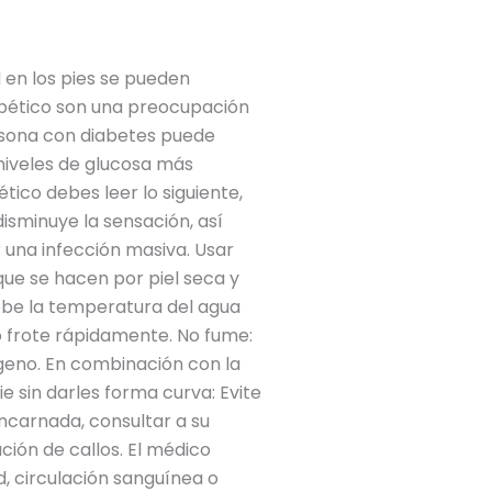
d en los pies se pueden
iabético son una preocupación
rsona con diabetes puede
niveles de glucosa más
ico debes leer lo siguiente,
isminuye la sensación, así
 una infección masiva. Usar
que se hacen por piel seca y
ruebe la temperatura del agua
o frote rápidamente. No fume:
geno. En combinación con la
e sin darles forma curva: Evite
encarnada, consultar a su
ión de callos. El médico
d, circulación sanguínea o