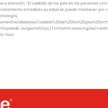
era atención. “El cuidado de los pies en las personas co
 y tratamiento inmediato su salud se puede mantener po
inología,
cumentos/diabetes/Cuidado%20de%20los%20pies%20smne.
thopaedic Surgeonshttps://orthoinfo.aaos.org/es/trea
ic-foot