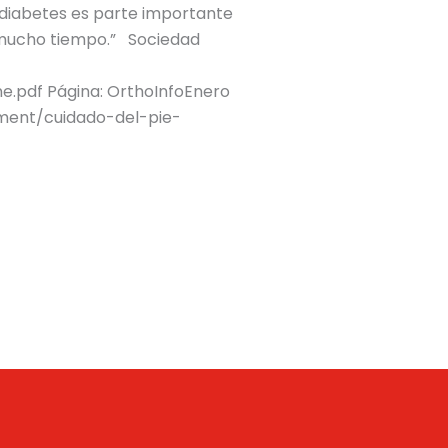
n diabetes es parte importante
r mucho tiempo.” Sociedad
pdf Página: OrthoInfoEnero
tment/cuidado-del-pie-