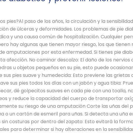
os pies?Al paso de los años, la circulación y la sensibilida
ición de úlceras y deformidades. Los problemas de pie d
dica y una causa común de hospitalización. Cualquier pe
pero hay algunas que tienen mayor riesgo, los que tienen 
de amputaciones por esta enfermedad. Si tienes pie diabét
ta afección. No caminar descalzo: El daño de los nervios d
edras u objetos pequeños en su pie, esto puede ocasionar
e sus pies suave y humedecida: Esto previene las grietas 
 Lave sus pies todos los días con un jabón y agua tibia: P
car, dé golpecitos suaves en cada pie con una toalla, n
os y reduce la capacidad del cuerpo de transportar oxí
amente su riesgo de una amputación Corte las uñas del pi
ima o un cartón de esmeril para uñas. Si detecta una uña 
in costuras por dentro del zapato: Esto evitará la formac
ales para determinar si hay alteraciones en la sensibilida