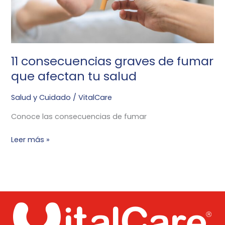
tu
salud
11 consecuencias graves de fumar
que afectan tu salud
Salud y Cuidado
/
VitalCare
Conoce las consecuencias de fumar
Leer más »