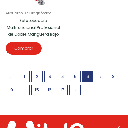
Auxiliares De Diagnóstico
Estetoscopio
Multifuncional Profesional
de Doble Manguera Rojo
Comprar
←
1
2
3
4
5
6
7
8
9
…
15
16
17
→