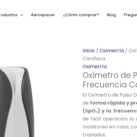
roductos
Aerospacer
¿Cómo comprar?
Blog
Pregun
Inicio
/
Oximetría
/ Oxí
Cardíaca
Oximetría
Oxímetro de P
Frecuencia C
El Oxímetro de Pulso D
de
forma rápida y pr
(SpO₂) y la frecuenc
de fácil operación lo
monitoreo en casa, con
traslados.