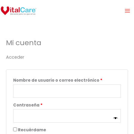
Ir
Obligatorio
Obligatorio
al
contenido
Mi cuenta
Acceder
Nombre de usuario o correo electrónico
*
Contraseña
*
Recuérdame