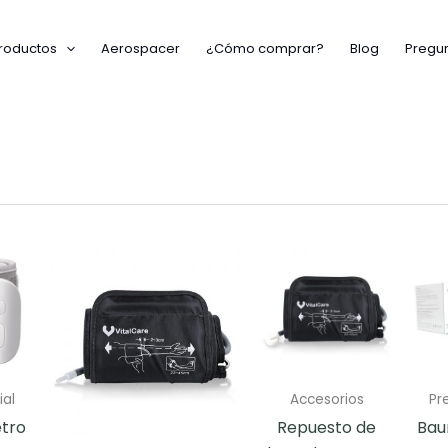
roductos
Aerospacer
¿Cómo comprar?
Blog
Pregun
l
ial
Accesorios
Pre
tro
Repuesto de
Ba