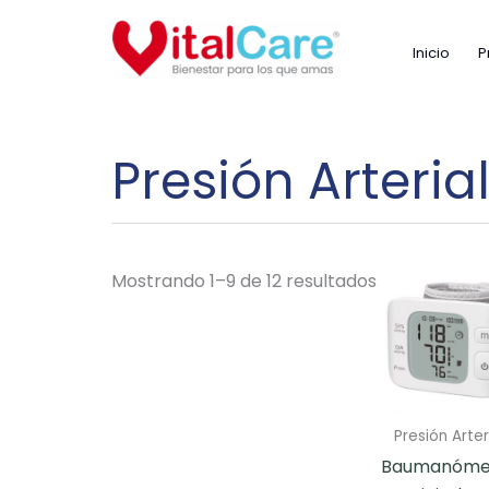
Ir
al
Inicio
P
contenido
Presión Arteria
Mostrando 1–9 de 12 resultados
Presión Arter
Baumanóme