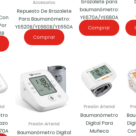
e
brazalete para
Accesorios
baumanómetro:
Repuesto De Brazalete
 Con
YE670A/YE680A
Para Baumanómetro:
Por
YE620B/YE660B/YE650A
Comprar
0B
Comprar
ial
Presión Arterial
Pre
tro
Baumanómetro
Ba
razo
Digital Para
Dig
Presión Arterial
670A
Muñeca
Con
Baumanómetro Digital