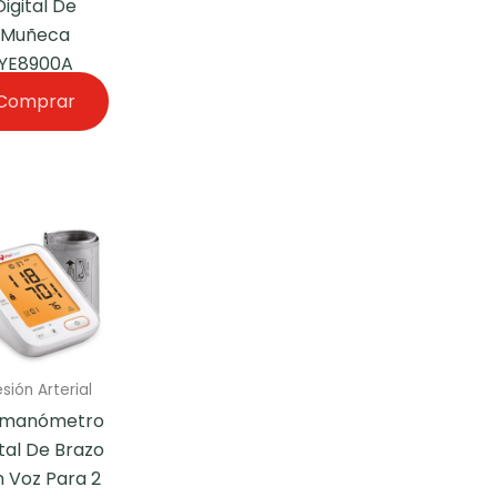
Digital De
Muñeca
YE8900A
Comprar
sión Arterial
umanómetro
ital De Brazo
 Voz Para 2