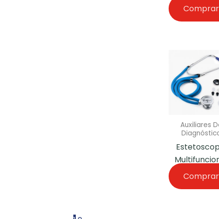
Comprar
Auxiliares D
Diagnóstic
Estetoscop
Multifuncio
Comprar