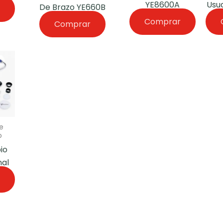
YE8600A
Usu
De Brazo YE660B
Comprar
Comprar
e
o
io
nal