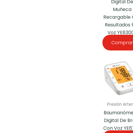
Digital D
Muñeca
Recargable
Resultados 
Voz YE830
Comprar
Presión Arter
Baumanóme
Digital De B
Con Voz YE