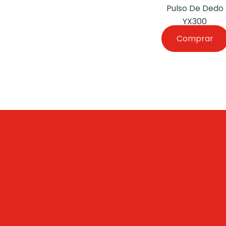
Pulso De Dedo
YX300
Comprar