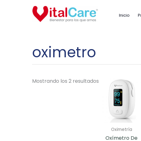
Ir
al
Inicio
P
contenido
oximetro
Mostrando los 2 resultados
Oximetría
Oxímetro De