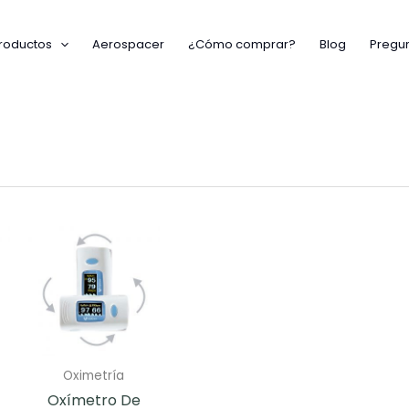
roductos
Aerospacer
¿Cómo comprar?
Blog
Pregun
Oximetría
Oxímetro De