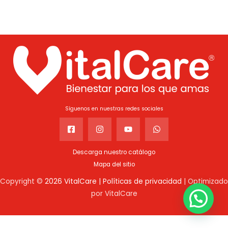
Síguenos en nuestras redes sociales
Descarga nuestro catálogo
Mapa del sitio
Copyright ©
2026 VitalCare |
Políticas de privacidad
| Optimizado
por VitalCare