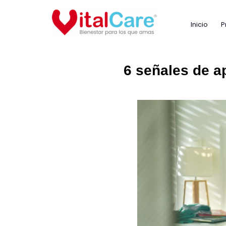
Ir
al
Inicio
P
contenido
6 señales de a